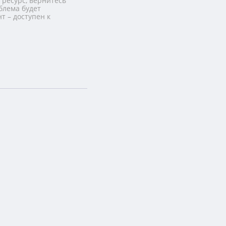
 ресурс, вернитесь
блема будет
т – доступен к