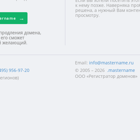
Если Вы хотели посетить этот
к нему позже. Наверняка про
решена, а нужный Вам контен
просмотру.
tername
продления домена,
 его сможет
ой желающий
.
Email:
info@mastername.ru
495) 956-97-20
© 2005 – 2026
.mastername
ООО «Регистратор доменов»
регионов)