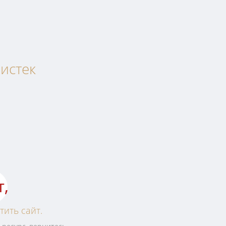
истек
т,
тить сайт.